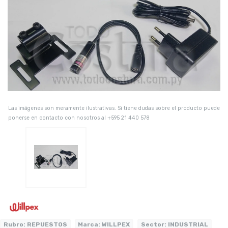
Las imágenes son meramente ilustrativas. Si tiene dudas sobre el producto puede
ponerse en contacto con nosotros al +595 21 440 578
Rubro:
REPUESTOS
Marca:
WILLPEX
Sector:
INDUSTRIAL