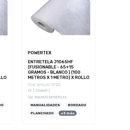
POWERTEX
ENTRETELA J1065HF
(FUSIONABLE - 65+15
GRAMOS - BLANCO ) (100
LLO
METROS X 1 METRO) X ROLLO
Cod. Artículo 29122
CF: | J1065HF |
Cat: INSUMOS ENTRETELAS
DO
MANUALIDADES
BORDADO
PLANCHADO
+3 más