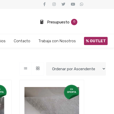
0
Presupuesto
ios
Contacto
Trabaja con Nosotros
% OUTLET
Cortadoras de Tela
Ver más
Ver más
Ver más