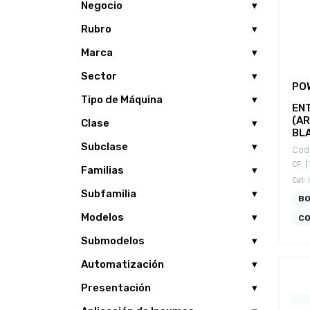
Negocio
Rubro
Marca
Sector
PO
Tipo de Máquina
EN
(A
Clase
BLA
Subclase
Cod.
CF: |
Familias
Cat:
Subfamilia
B
Modelos
CO
Submodelos
Automatización
Presentación