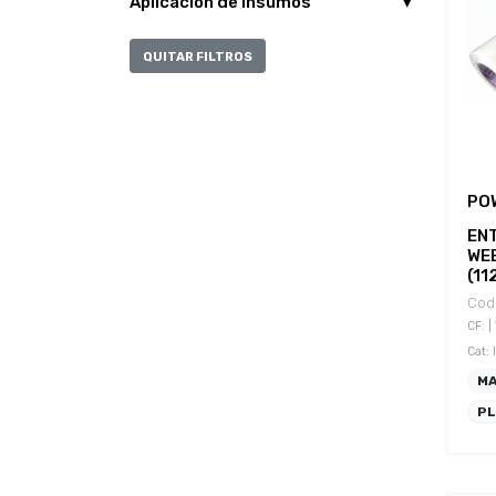
Aplicación de Insumos
QUITAR FILTROS
PO
EN
WE
(11
Cod.
CF: 
Cat:
M
P