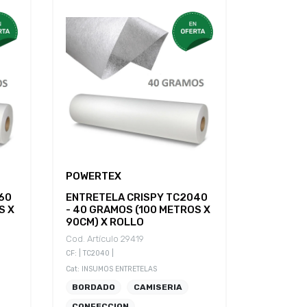
POWERTEX
60
ENTRETELA CRISPY TC2040
S X
- 40 GRAMOS (100 METROS X
90CM) X ROLLO
Cod. Artículo 29419
CF: | TC2040 |
Cat: INSUMOS ENTRETELAS
BORDADO
CAMISERIA
CONFECCION