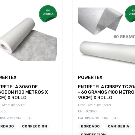
WERTEX
POWERTEX
TRETELA 3050 DE
ENTRETELA CRISPY TC20
GODON (100 METROS X
- 60 GRAMOS (100 METRO
CM) X ROLLO
90CM) X ROLLO
 Artículo 29121
Cod. Artículo 29120
 3050 |
CF: | TC2060 |
 INSUMOS ENTRETELAS
Cat: INSUMOS ENTRETELAS
ORDADO
CONFECCION
BORDADO
CAMISERIA
CONFECCION