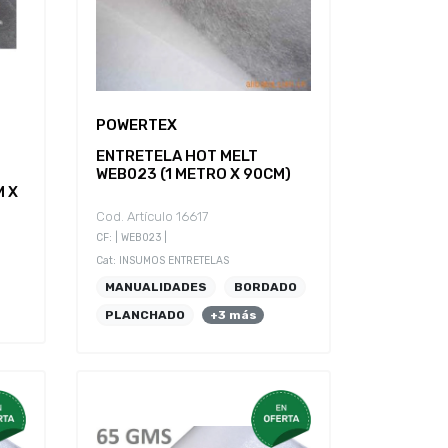
POWERTEX
ENTRETELA HOT MELT
WEB023 (1 METRO X 90CM)
M X
Cod. Artículo 16617
CF: | WEB023 |
Cat: INSUMOS ENTRETELAS
MANUALIDADES
BORDADO
PLANCHADO
+3 más