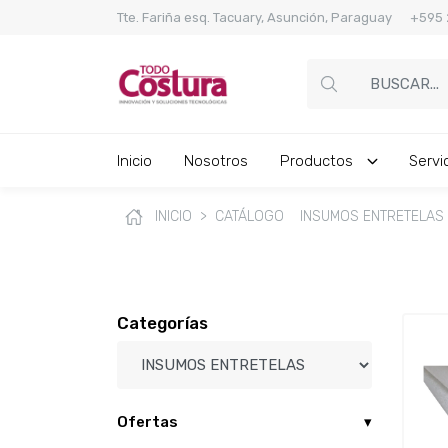
Tte. Fariña esq. Tacuary, Asunción, Paraguay +59
Inicio
Nosotros
Productos
Servi
Máquinas de Coser
Cortadora Router CNC / Plasma
Ver más
Ver más
Ver más
Ver más
INICIO
CATÁLOGO
INSUMOS ENTRETELAS
Categorías
Ofertas