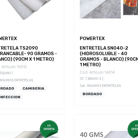
WERTEX
POWERTEX
TRETELA TS2090
ENTRETELA SN040-2
RRANCABLE- 90 GRAMOS -
(HIDROSOLUBLE - 40
NCO) (90CM X 1 METRO)
GRAMOS - BLANCO) (90C
1 METRO)
 Artículo 16012
Cod. Artículo 16014
 TS2090 |
CF: | SN040-2 |
 INSUMOS ENTRETELAS
Cat: INSUMOS ENTRETELAS
ORDADO
CAMISERIA
BORDADO
NFECCION