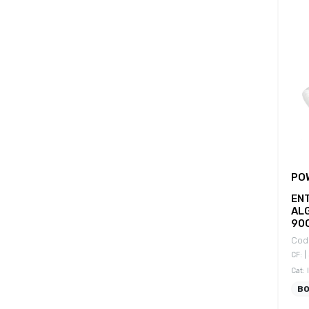
PO
EN
AL
90
Cod.
CF: |
Cat:
B