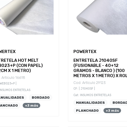
WERTEX
POWERTEX
TRETELA HOT MELT
ENTRETELA J1040SF
B023+P (CON PAPEL)
(FUSIONABLE - 40+12
2CM X 1 METRO)
GRAMOS - BLANCO ) (100
METROS X 1 METRO) X RO
 Artículo 16618
Cod. Artículo 29123
| WEB023+P |
CF: | J1040SF |
 INSUMOS ENTRETELAS
Cat: INSUMOS ENTRETELAS
ANUALIDADES
BORDADO
MANUALIDADES
BORDA
LANCHADO
+3 más
PLANCHADO
+3 más